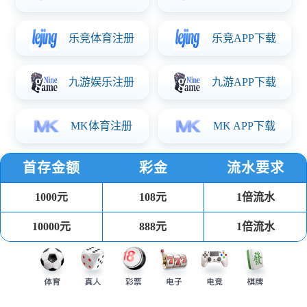
2026-06-08 15:02
62 次阅读
王哲林_总决赛腹肌严重撕裂原本要休息4
周 但我不想遗憾一辈子!
在刚刚结束的CBA总决赛中，上海队核心王哲林带伤
作战的细节近日被媒体披露。据悉，王哲林在决赛前
夕遭遇了腹肌严重撕裂的伤病，按照常规医疗建议，
他需要至少休息四周才能完全康复。然而，面对决定
赛季归属的关键战役，这位国家队内线悍将毅然选择
推迟治疗，带伤坚持上场。他在赛后采访中直言：“我
不想让这个赛季留下遗憾，不想遗憾一辈子。”这番表