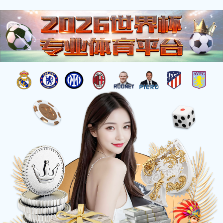
立即注册
米兰app官方站官网
官
网 · 权威体育数据平台
米兰APP官方站官网 OFFICIAL WEBSITE
自2022年创立以来，
米兰app官方站官网
致力于为用
户提供包括NBA、英超、欧洲杯、LPL在内的热门赛事
直播与数据服务，广受用户信赖。
立即下载米兰app官方站官网APP